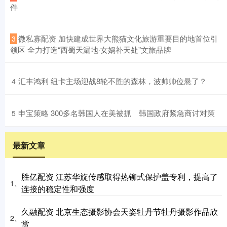
件
​微私寡配资 加快建成世界大熊猫文化旅游重要目的地首位引
3
领区 全力打造“西蜀天漏地·女娲补天处”文旅品牌
​汇丰鸿利 纽卡主场迎战8轮不胜的森林，波帅帅位悬了？
4
​申宝策略 300多名韩国人在美被抓 韩国政府紧急商讨对策
5
最新文章
胜亿配资 江苏华旋传感取得热铆式保护盖专利，提高了
1、
连接的稳定性和强度
久融配资 北京生态摄影协会天姿牡丹节牡丹摄影作品欣
2、
赏