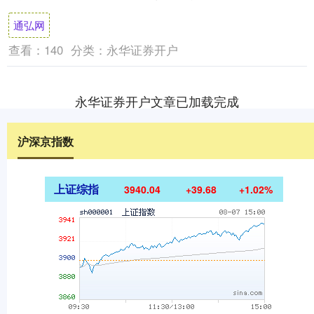
掠夺。建造系统支持从简陋木屋到依山而建
通弘网
的军....
查看：
140
分类：
永华证券开户
永华证券开户文章已加载完成
沪深京指数
上证综指
3940.04
+39.68
+1.02%