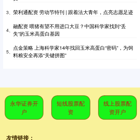
荣利通配资 劳动节特刊 | 跟着法大青年，点亮志愿足迹
3、
融配资 喂猪有望不用进口大豆？中国科学家找到“丢
4、
失”的玉米高蛋白基因
点金策略 上海科学家14年找回玉米高蛋白“密码”，为饲
5、
料粮安全再添“关键拼图”
永华证券开
短线股票配
线上股票配
户
资
资开户
友情链接：