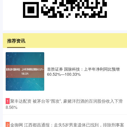
推荐资讯
首胜证券 国脉科技：上半年净利同比预增
60.52%—100.33%
​聚丰达配资 被茅台等“围攻”, 豪赌洋烈酒的百润股份收入下滑
1
8.56%
​金御网 江西都昌通报：走失5岁男童遗体已找到，排除刑事案
2