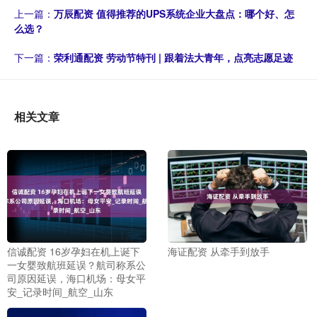
上一篇：
万辰配资 值得推荐的UPS系统企业大盘点：哪个好、怎
么选？
下一篇：
荣利通配资 劳动节特刊 | 跟着法大青年，点亮志愿足迹
相关文章
信诚配资 16岁孕妇在机上诞下
海证配资 从牵手到放手
一女婴致航班延误？航司称系公
司原因延误，海口机场：母女平
安_记录时间_航空_山东