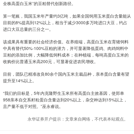
全株高蛋白玉米”的豆粕替代创新路径。
算一笔账，我国玉米年产量约3亿吨，如果全国饲用玉米蛋白含量能从
目前的8%提高到12%以上，相当于减少3000多万吨进口大豆，约占
进口大豆总量的三分之一。
该成果具有重要的社会经济价值。在养殖端，高蛋白玉米在育猪饲料
中具有替代50%-100%豆粕的潜力，并可显著降低蛋鸡、肉鸡饲料中
豆粕的添加比例，大幅降低饲料成本；在种植端，每吨高蛋白玉米的
收购价比普通玉米高200元，可显著促进农民增收。
目前，团队已精准改良80余个国内玉米主栽品种，亲本蛋白含量有望
提升至14%以上。
“我们的目标是，5年内克隆野生玉米所有高蛋白主效基因，使郑单
958亲本自交系籽粒蛋白含量达到20%以上，杂交种达到15%以上，
且产量不低于对照。”巫永睿说。
永华证券开户提示：文章来自网络，不代表本站观点。