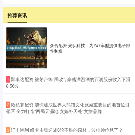
推荐资讯
众合配资 光弘科技：为Yu7车型提供电子部
件制造
​聚丰达配资 被茅台等“围攻”, 豪赌洋烈酒的百润股份收入下滑
1
8.56%
​微私寡配资 加快建成世界大熊猫文化旅游重要目的地首位引
2
领区 全力打造“西蜀天漏地·女娲补天处”文旅品牌
​汇丰鸿利 纽卡主场迎战8轮不胜的森林，波帅帅位悬了？
3