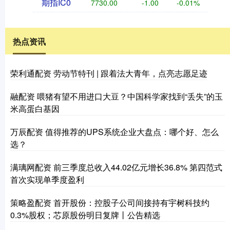
期指IC0
7730.00
-1.00
-0.01%
热点资讯
荣利通配资 劳动节特刊 | 跟着法大青年，点亮志愿足迹
融配资 喂猪有望不用进口大豆？中国科学家找到“丢失”的玉
米高蛋白基因
万辰配资 值得推荐的UPS系统企业大盘点：哪个好、怎么
选？
满璃网配资 前三季度总收入44.02亿元增长36.8% 第四范式
首次实现单季度盈利
策略盈配资 首开股份：控股子公司间接持有宇树科技约
0.3%股权；芯原股份明日复牌丨公告精选