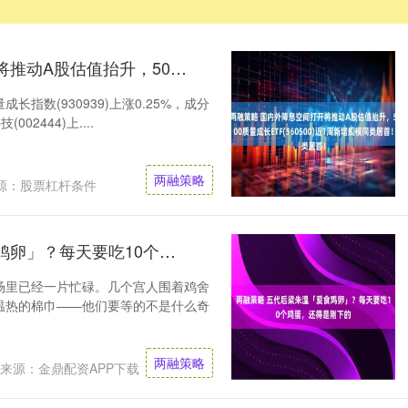
两融策略 国内外降息空间打开将推动A股估值抬升，500质量成长ETF(560500)近1周新增规模同类居首！
量成长指数(930939)上涨0.25%，成分
02444)上....
两融策略
源：股票杠杆条件
两融策略 五代后梁朱温「爱食鸡卵」？每天要吃10个鸡蛋，还得是刚下的
场里已经一片忙碌。几个宫人围着鸡舍
温热的棉巾——他们要等的不是什么奇
两融策略
来源：金鼎配资APP下载