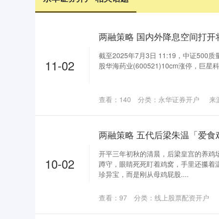
截至2025年7月3日 11:19，中证500质
11-02
股华海药业(600521)10cm涨停，巨星科技(0
查看：
140
分类：
永华证券开户
来
开平三年初秋的清晨，后梁皇宫的养鸡
10-02
蹲守，眼睛死死盯着鸡窝，手里还攥着
珍异宝，而是刚从母鸡屁股....
查看：
97
分类：
线上股票配资开户