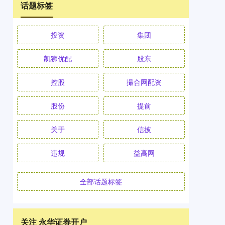
话题标签
投资
集团
凯狮优配
股东
控股
撮合网配资
股份
提前
关于
信披
违规
益高网
全部话题标签
关注 永华证券开户