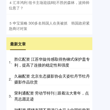
​汇丰鸿利 纽卡主场迎战8轮不胜的森林，波帅帅
4
位悬了？
​申宝策略 300多名韩国人在美被抓 韩国政府紧
5
急商讨对策
最新文章
胜亿配资 江苏华旋传感取得热铆式保护盖专
1、
利，提高了连接的稳定性和强度
久融配资 北京生态摄影协会天姿牡丹节牡丹
2、
摄影作品欣赏
荣利通配资 劳动节特刊 | 跟着法大青年，点
3、
亮志愿足迹
融配资 喂猪有望不用进口大豆？中国科学家