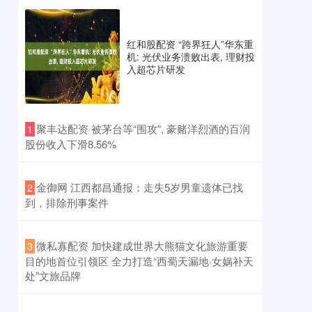
红和股配资 “跨界狂人”华东重
机: 光伏业务溃败出表, 理财投
入超芯片研发
​聚丰达配资 被茅台等“围攻”, 豪赌洋烈酒的百润
1
股份收入下滑8.56%
​金御网 江西都昌通报：走失5岁男童遗体已找
2
到，排除刑事案件
​微私寡配资 加快建成世界大熊猫文化旅游重要
3
目的地首位引领区 全力打造“西蜀天漏地·女娲补天
处”文旅品牌