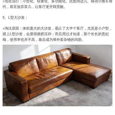
√现在流行：小型化、轻量化、多功能化。比如用边几、移动小推车替
代，甚至放弃茶几，让客厅更开阔宽敞。
5、L型大沙发：
×淘汰原因：体积庞大的大沙发，霸占了大半个客厅，尤其是小户型，
摆上L型沙发，会显得拥挤压抑；而且用过才知道，那个长长的贵妃
榻，使用率也并不高，最后成为堆外套杂物的鸡肋。