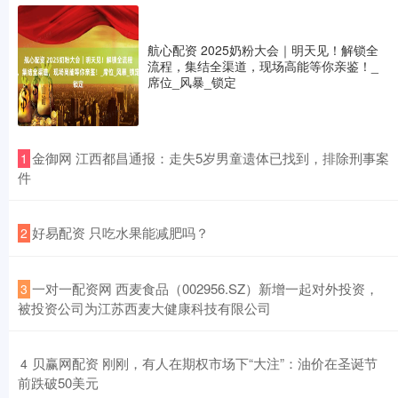
航心配资 2025奶粉大会｜明天见！解锁全
流程，集结全渠道，现场高能等你亲鉴！_
席位_风暴_锁定
​金御网 江西都昌通报：走失5岁男童遗体已找到，排除刑事案
1
件
​好易配资 只吃水果能减肥吗？
2
​一对一配资网 西麦食品（002956.SZ）新增一起对外投资，
3
被投资公司为江苏西麦大健康科技有限公司
​贝赢网配资 刚刚，有人在期权市场下“大注”：油价在圣诞节
4
前跌破50美元