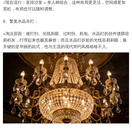
√现在流行：直排沙发 + 单人椅组合，这种布局更灵活，空间感更加
宽松，布局也可以随时调整。
6、繁复水晶吊灯：
×淘汰原因：难打扫、光线刺眼、过时快、耗电。水晶灯的挂件缝隙容
易积灰，打理起来也极其麻烦；而且水晶灯折射的光线容易刺眼；最
关键的是华丽的款式，也与主流的现代简约风格格格不入。