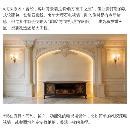
×淘汰原因：曾经，客厅背景墙是装修的“重中之重”，但巨资打造的欧
式软硬包、繁复石膏线、奢华大理石电视墙，刚入住时是有点新鲜
感，但过几年就会便陷入“看腻”与“难打理”的困境——成为积灰重灾
区，想要改造还是大工程。
√现在流行：简约、留白、功能化的电视墙设计，比如简单的乳胶漆电
视墙，或整面墙的定制收纳柜，美观与收纳兼得。