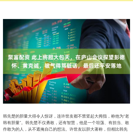
韩先楚的胆量大得令人惊讶，连许世友都不禁竖起大拇指，称他为“老
韩有胆量”。韩先楚不仅勇敢，还有智慧，他是一个坦荡、有担当、敢
作敢为的人，从不遮掩自己的想法。许世友以胆大著称，但相比韩先