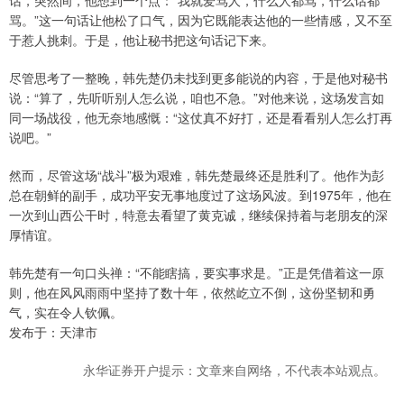
话，突然间，他想到一个点：“我就爱骂人，什么人都骂，什么话都
骂。”这一句话让他松了口气，因为它既能表达他的一些情感，又不至
于惹人挑刺。于是，他让秘书把这句话记下来。
尽管思考了一整晚，韩先楚仍未找到更多能说的内容，于是他对秘书
说：“算了，先听听别人怎么说，咱也不急。”对他来说，这场发言如
同一场战役，他无奈地感慨：“这仗真不好打，还是看看别人怎么打再
说吧。”
然而，尽管这场“战斗”极为艰难，韩先楚最终还是胜利了。他作为彭
总在朝鲜的副手，成功平安无事地度过了这场风波。到1975年，他在
一次到山西公干时，特意去看望了黄克诚，继续保持着与老朋友的深
厚情谊。
韩先楚有一句口头禅：“不能瞎搞，要实事求是。”正是凭借着这一原
则，他在风风雨雨中坚持了数十年，依然屹立不倒，这份坚韧和勇
气，实在令人钦佩。
发布于：天津市
永华证券开户提示：文章来自网络，不代表本站观点。