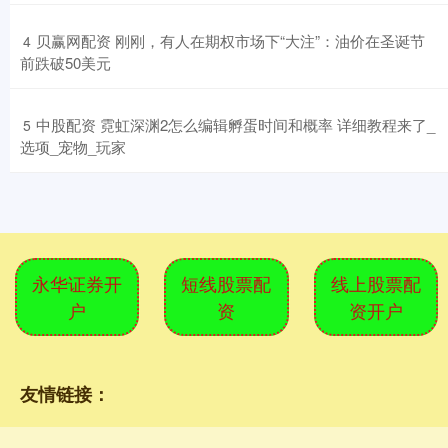
​贝赢网配资 刚刚，有人在期权市场下“大注”：油价在圣诞节
4
前跌破50美元
​中股配资 霓虹深渊2怎么编辑孵蛋时间和概率 详细教程来了_
5
选项_宠物_玩家
永华证券开
短线股票配
线上股票配
户
资
资开户
友情链接：