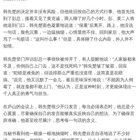
韩先楚的决定并非没有风险，但他依旧按自己的方式行事。他首先找
到了彭总，接着又见了黄克诚，两人聊了好几个小时。彭、黄二人将
他送到门口，韩先楚面色凝重地说道：“保重”后离开。路上，他没说
一句话，脸色沉重，一边猛抽烟，心情显然不佳。回到家后，他大声
骂了一句脏话：“这叫什么事！”但是，具体聊了什么内容，外人并不
知情。
韩先楚登门拜访彭总一事很快被传开了，有人提醒他说：“人家躲都来
不及，你倒自己上门去，这不是找死吗？”韩先楚皱了皱眉，回应
道：“犯错是难免的，但说得那么严重也没道理，这简直是在瞎
搞。”说完，他又沉默了一会儿，最后意味深长地说：“不能因为人倒
霉了，就连鬼都不敢上门。”他认为，正是这种时刻，才更能体现出一
个人真正的勇气与担当。
在庐山的会议上，韩先楚很少开口发言，每当必须表态时，他总是小
心翼翼，尽量确保自己的发言能够真实反映自己的想法。为了确保言
辞准确，他甚至绞尽脑汁，思考每一句话的含义。
当秘书看到他一根接一根地抽烟时，韩先楚自言自语地说了不少好