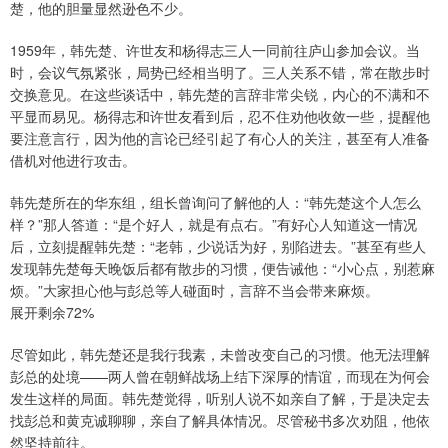
楚，他的胆量显然逊色不少。
1959年，韩先楚、许世友和杨得志三人一同前往庐山参加会议。当
时，会议气氛紧张，局势已经相当明了。三人关系不错，常在散步时
交换意见。在这些谈话中，韩先楚的言辞非常尖锐，内心的不满和不
平显而易见。杨得志和许世友看到后，忍不住劝他收敛一些，提醒他
要注意言行，因为他的言论已经引起了有心人的关注，甚至有人准备
借机对他进行攻击。
韩先楚所在的华东组，组长曾询问了解他的人：“韩先楚这个人怎么
样？”那人答道：“是个好人，就是有点右。”有好心人知道这一情况
后，立刻提醒韩先楚：“老韩，少说话为好，别陷进去。”甚至有些人
发现韩先楚每天晚饭后都有散步的习惯，便告诫他：“小心点，别惹麻
烦。”大家担心他与彭总等人碰面时，言辞不当会带来麻烦。
展开剩余72%
尽管如此，韩先楚还是我行我素，未曾改变自己的习惯。他无法理解
彭总的处境——两人曾在朝鲜战场上结下深厚的情谊，而现在为何会
发生这样的局面。韩先楚觉得，听别人说不如亲自了解，于是决定去
找彭总和黄克诚聊聊，亲自了解具体情况。尽管秘书多次劝阻，他依
然坚持前往。