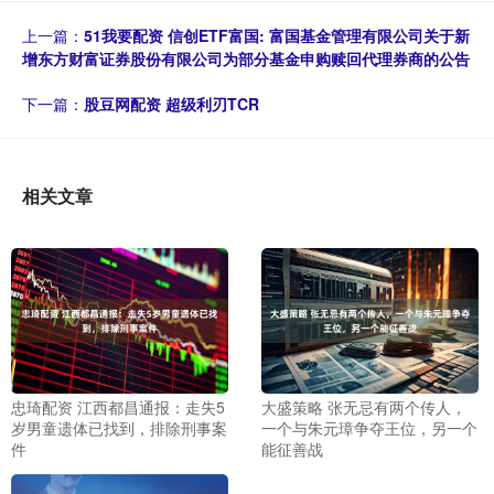
上一篇：
51我要配资 信创ETF富国: 富国基金管理有限公司关于新
增东方财富证券股份有限公司为部分基金申购赎回代理券商的公告
下一篇：
股豆网配资 超级利刃TCR
相关文章
忠琦配资 江西都昌通报：走失5
大盛策略 张无忌有两个传人，
岁男童遗体已找到，排除刑事案
一个与朱元璋争夺王位，另一个
件
能征善战