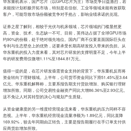
华东重机表示，国产芯片（以GPU芯片为主）市场竞争日益激烈，若
未能按计划积极开拓市场，特别是在信创、工业等领域未能有效获取
客户，可能导致市场份额被竞争对手抢占，影响业绩承诺的兑现。
证券之星了解到，相较于光伏与机床领域，芯片领域的门槛显然更
高，资金、技术、生态缺一不可。目前，英伟达占据了全球GPU市场
约90%的份额，处于绝对领先地位。国内厂商不仅要直面国际巨头在
专利与生态壁垒上的优势，还要承受长期高研发投入带来的负担。从
华东重机的投入力度来看，其对芯片研发的支撑明显不足，今年上半
年的研发费用仅微增1.11%至1844.81万元。
值得一提的是，在芯片研发亟需资金支持的背景下，华东重机反而将
资金转向了理财领域。上半年，公司货币资金同比下滑51.45%至3.64
亿元。华东重机解释称，主要系报告期支付货款增加、购买银行理财
增加所致。同期，公司交易性金融资产同比大增86.36%至2.93亿元。
这不免让人对其转型的决心与规划产生质疑。
从资金健康度的另一维度经营现金流来看，华东重机的压力同样不容
忽视。上半年，华东重机经营现金流量净额为-1.89亿元，同比直降
169.92%，较去年同期由正转负，主要是报告期履行在手订单支付供
应商货款增加所致。