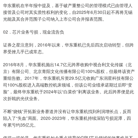
华东重机在半年报中提及，基于破产重整公司的管理模式已由管理人
接管及公司对其实质性权利的变化，自2025年6月30日起不再将无锡
光能及其合并范围子公司纳入上市公司合并报表范围。
02．芯片业务亏损，现金流告负
证券之星注意到，2016年以来，华东重机已先后四次启动转型，但跨
界受挫几乎已成常态。
2016年8月，华东重机抛出14.7亿元跨界收购中视合利文化传媒（北
京）有限公司、北京青阳文化传播有限公司100%股权，但最终该资产
重组告败。2017年，华东重机斥资29.5亿元收购广东润星科技有限公
司100%股权进入高端数控机床领域，但该公司业绩承诺期过后即“变
脸”，最终华东重机于2024年以“白菜价”剥离该业务。此后跨界便是此
次折戟的光伏业务。
不断“烧钱”开拓新业务赛道并没有让华东重机找到利润增长点，反而
陷入了“失血”局面。2020-2023年，华东重机持续深陷亏损泥潭，四
年累亏约35亿元。
值得一提的是，华东重机如今重点培育的GPU芯片领域的故事也并不