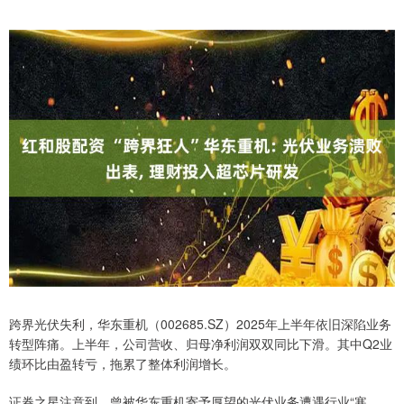
跨界光伏失利，华东重机（002685.SZ）2025年上半年依旧深陷业务
转型阵痛。上半年，公司营收、归母净利润双双同比下滑。其中Q2业
绩环比由盈转亏，拖累了整体利润增长。
证券之星注意到，曾被华东重机寄予厚望的光伏业务遭遇行业“寒