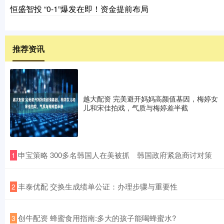
恒盛智投 “0-1”爆发在即！资金提前布局
推荐资讯
越大配资 完美避开妈妈高颜值基因，梅婷女
儿和宋佳拍戏，气质与梅婷差半截
​申宝策略 300多名韩国人在美被抓 韩国政府紧急商讨对策
1
​丰泰优配 交换生成绩单公证：办理步骤与重要性
2
​创牛配资 蜂蜜食用指南:多大的孩子能喝蜂蜜水?
3