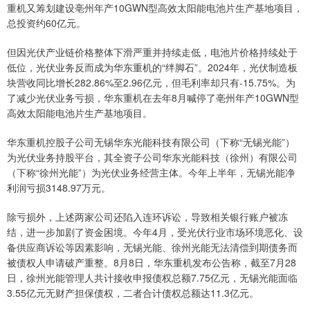
重机又筹划建设亳州年产10GWN型高效太阳能电池片生产基地项目，
总投资约60亿元。
但因光伏产业链价格整体下滑严重并持续走低，电池片价格持续处于
低位，光伏业务反而成为华东重机的“绊脚石”。2024年，光伏制造板
块营收同比增长282.86%至2.96亿元，但毛利率却只有-15.75%。为
了减少光伏业务亏损，华东重机在去年8月喊停了亳州年产10GWN型
高效太阳能电池片生产基地项目。
华东重机控股子公司无锡华东光能科技有限公司（下称“无锡光能”）
为光伏业务持股平台，其全资子公司华东光能科技（徐州）有限公司
（下称“徐州光能”）为光伏业务经营主体。今年上半年，无锡光能净
利润亏损3148.97万元。
除亏损外，上述两家公司还陷入连环诉讼，导致相关银行账户被冻
结，进一步加剧了资金困境。今年4月，受光伏行业市场环境恶化、设
备供应商诉讼等因素影响，无锡光能、徐州光能无法清偿到期债务而
被债权人申请破产重整。8月8日，华东重机发布公告称，截至7月28
日，徐州光能管理人共计接收申报债权总额7.75亿元，无锡光能面临
3.55亿元无财产担保债权，二者合计债权总额达11.3亿元。