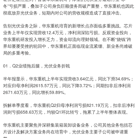
冬”亏损严重，叠加子公司身负巨额债务而破产重整，华东重机也因此
彻底放弃光伏业务，短期内对公司的营收规模造成了直接冲击。
告别光伏业务之际，华东重机培育的新增长点亦面临多重挑战。芯片
业务上半年仅实现营收12.4万元，净利润深陷亏损。反观资金投向，
华东重机研发投入增长乏力，资金却流向理财领域。在不断“烧钱”跨
界却屡屡受挫的轮回中，华东重机正面临现金流紧绷、新业务尚难破
局的多重考验。
01．Q2业绩拖后腿，光伏业务折戟
半年报显示，华东重机上半年实现营收3.64亿元，同比下滑34.69%；
对应归母净利润2615.57万元，同比下降3.72%；同期扣非后净利润
2671.63万元，同比增长59.89%。
拆解单季度看，华东重机Q2归母净利润亏损821.19万元，扣非后净利
润则亏损658.63万元，均较Q1环比转亏，拖累了上半年整体表现。
华东重机主要聚焦并深耕集装箱装卸设备业务，公司其他业务包括芯
片设计及解决方案业务尚在培育中，光伏业务主要子公司被申请重